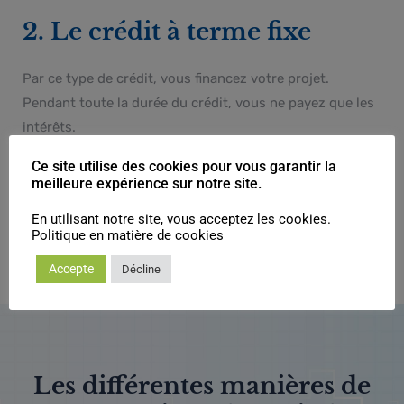
2. Le crédit à terme fixe
Par ce type de crédit, vous financez votre projet.
Pendant toute la durée du crédit, vous ne payez que les
intérêts.
Le crédit sera remboursé à son terme, intégralement ou
Ce site utilise des cookies pour vous garantir la
par tranches anticipées.
meilleure expérience sur notre site.
Nous attirons votre attention, car au terme du crédit, il
En utilisant notre site, vous acceptez les cookies.
faudra rembourser le montant emprunté.
Politique en matière de cookies
Accepte
Décline
Les différentes manières de