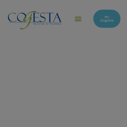
My
Cogesta