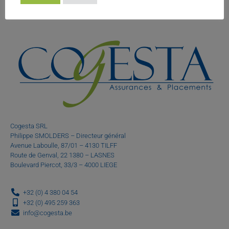
Cogesta SRL
Philippe SMOLDERS – Directeur général
Avenue Laboulle, 87/01 – 4130 TILFF
Route de Genval, 22 1380 – LASNES
Boulevard Piercot, 33/3 – 4000 LIEGE
+32 (0) 4 380 04 54
+32 (0) 495 259 363
info@cogesta.be