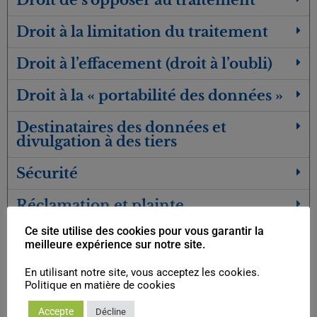
Droit de s’opposer au traitement
Droit à la limitation du traitement
Droit à l’effacement (droit à l’oubli)
Droit à la « portabilité des données »
Destinataires des données et
divulgation à des tiers
Sécurité
Réclamation et plainte
Ce site utilise des cookies pour vous garantir la
Données de contact
meilleure expérience sur notre site.
Modification
En utilisant notre site, vous acceptez les cookies.
Politique en matière de cookies
Droit applicable et juridiction
Accepte
Décline
compétente