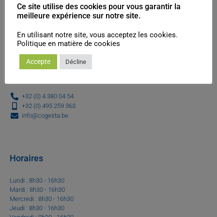
Ce site utilise des cookies pour vous garantir la
meilleure expérience sur notre site.
Cogesta SRL
En utilisant notre site, vous acceptez les cookies.
Philippe SMOLDERS – Directeur général
Politique en matière de cookies
Avenue Laboulle, 87/01 – 4130 TILFF
Route de Genval, 22 1380 – LASNES
Accepte
Décline
Boulevard Piercot, 33/3 – 4000 LIEGE
+32 (0) 4 380 04 54
+32 (0) 495 259 363
info@cogesta.be
Horaires
Lundi : 8h30 - 16h30
Mardi : 8h30 - 16h30
Mercredi : 8h30 - 16h30
Jeudi : 8h30 - 16h30