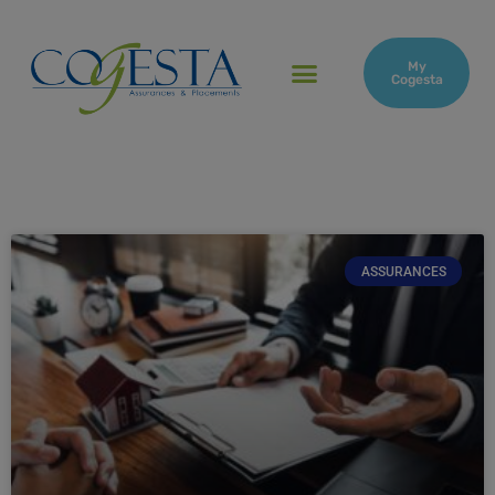
My
Cogesta
ASSURANCES